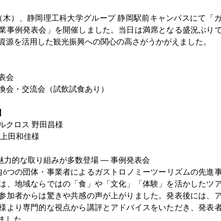
13日（木）、静岡理工科大学グループ 静岡駅前キャンパスにて「
業事例発表会」を開催しました。当日は満席となる盛況ぶり
資源を活用した観光振興への関心の高さがうかがえました。
表会
換会・交流会（試飲試食あり）
】
ルクロス 野田昌様
上田和佳様 
魅力的な取り組みが多数登場 ― 事例発表会
内6つの団体・事業者によるガストロノミーツーリズムの先進
は、地域ならではの「食」や「文化」「体験」を活かしたツ
参加者からは驚きや共感の声が上がりました。発表後には、
様より専門的な視点から講評とアドバイスをいただき、発表
ました。