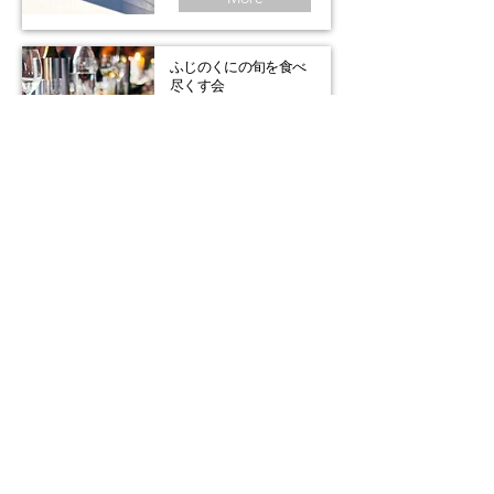
​ふじのくにの旬を食べ
尽くす会
静岡県産食材の素晴らし
さを実感し、ファンにな
り、地産地消を積極的に
推進することを目的にし
た会
More
食のコーディネイト運
営事業
イベント事業・商品開
発・プロモーション提案
から、企画・運営・実行
まで
More