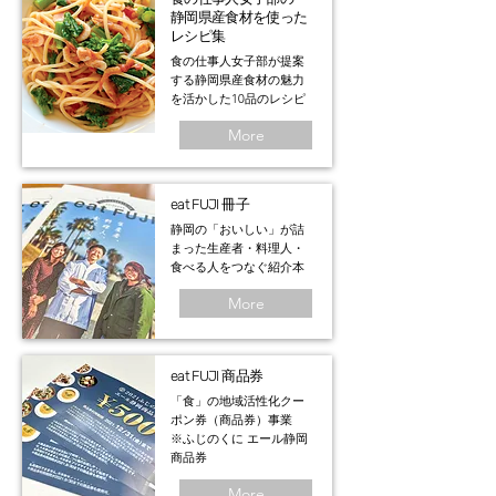
静岡県産食材を使った
レシピ集
食の仕事人女子部が提案
する静岡県産食材の魅力
を活かした10品のレシピ
More
eat FUJI 冊子
静岡の「おいしい」が詰
まった生産者・料理人・
食べる人をつなぐ紹介本
More
eat FUJI 商品券
「食」の地域活性化クー
ポン券（商品券）事業
​※ふじのくに エール静岡
商品券
More