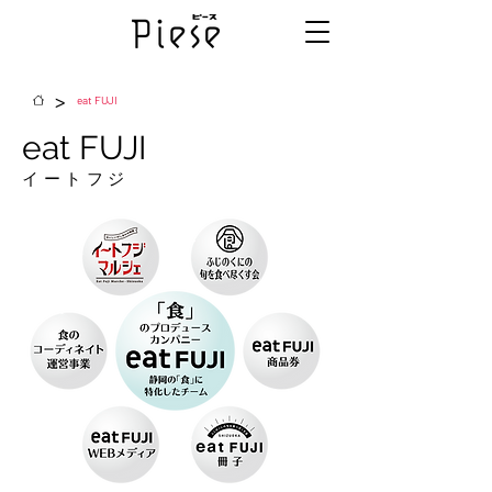
>
eat FUJI
eat FUJI
イートフジ