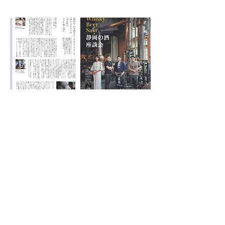
静岡の食の知識もこの一冊に
eat FUJIでは、肉・魚・野菜それぞれのプロフェッショ
ナルが語る“美味しい話”、静岡の酒についての対談コー
ナーを設け、今まで知らなかったちょっと役に立つ豆知
識や美味しさのヒミツ、ウラ話なども掲載。
グルメ雑誌とは違った、食に対する知識が得られる、ま
さに静岡の食に特化した一冊に仕上がりました。