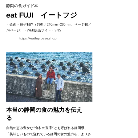
静岡の食ガイド本
eat FUJI イートフジ
・企画・冊子制作（判型／210mm×285mm、ページ数／
74ページ）・WEB販売サイト・SNS
https://eatfuji.base.shop
HP
本当の静岡の食の魅力を伝え
る
自然の恵み豊かな“食材の宝庫”とも呼ばれる静岡県。
「美味しいもので溢れている静岡の食の魅力を、より多