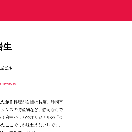
岩生
濃屋ビル
ashiwade/
れた創作料理が自慢のお店。静岡市
オクシズの特産物など、静岡ならで
品！府中かしわでオリジナルの「金
ったここでしか味わえない味です。