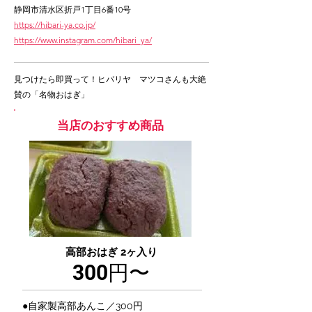
静岡市清水区折戸1丁目6番10号
https://hibari-ya.co.jp/
https://www.instagram.com/hibari_ya/
見つけたら即買って！ヒバリヤ マツコさんも大絶
賛の「名物おはぎ」
当店のおすすめ商品
高部おはぎ 2ヶ入り
300円〜
●自家製高部あんこ／300円