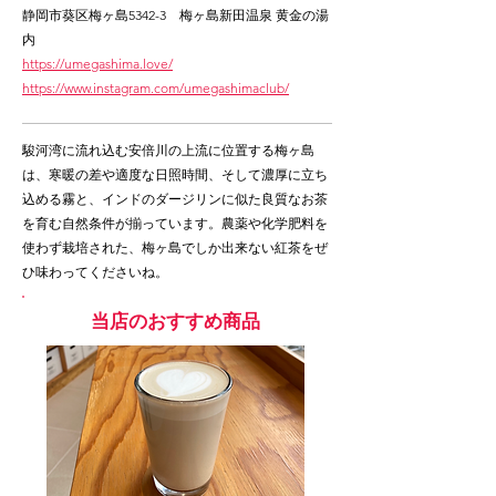
静岡市葵区梅ヶ島5342-3 梅ヶ島新田温泉 黄金の湯
内
https://umegashima.love/
https://www.instagram.com/umegashimaclub/
駿河湾に流れ込む安倍川の上流に位置する梅ヶ島
は、寒暖の差や適度な日照時間、そして濃厚に立ち
込める霧と、インドのダージリンに似た良質なお茶
を育む自然条件が揃っています。農薬や化学肥料を
使わず栽培された、梅ヶ島でしか出来ない紅茶をぜ
ひ味わってくださいね。
当店のおすすめ商品