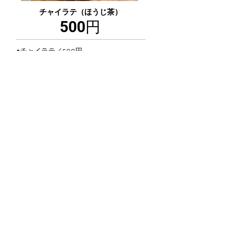
チャイラテ（ほうじ茶）
500円
●チャイラテ／500円
●紅茶／300円
●スパイスティー／300円
●チャイシロップ／1380円
●紅茶、チャイティーバッグ／500円
●チャイバニラのスコーンサンド／400円
●焼菓子セット(サブレ、スコーンなど)／
500円
eat FUJI事務局 [有限会社 Piese]​・一
般財団法人 静岡新食文化共創機構
​〒420-0045 静岡市葵区天王町3-15 NEXUS天王町2F
お問い合わせ TEL:
054-260-5251