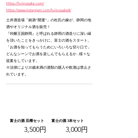
https://fujinosake.com/
https://www.instagram.com/fujinosake8/
土井酒造場「銘酒“開運”」の杜氏の嫁が、静岡の地
酒やオリジナル酒を販売！
『吟醸王国静岡』と呼ばれる静岡の酒造りに深い縁
を頂いたことをきっかけに、富士の酒をスタート。
「お酒を知ってもらうためにいろいろな切り口で」
どんなシーンでお酒を楽しんでもらえるか...様々な
提案をしています。
※法律により20歳未満の酒類の購入や飲酒は禁止さ
れています。
富士の酒 豆樽セット
富士の酒 3本セット
3,500円
3,000円