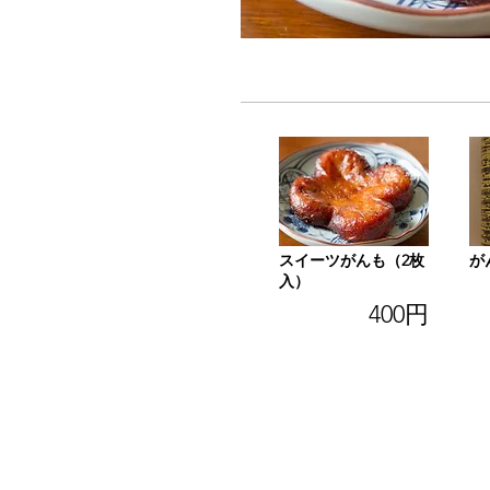
6月24日
スイーツがんも（2枚
が
入）
400円