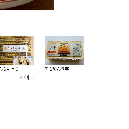
(土)
んもいっち
生もめん豆腐
500円