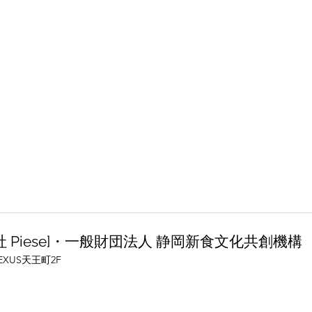
限会社 Piese]​・一般財団法人 静岡新食文化共創機構
NEXUS天王町2F