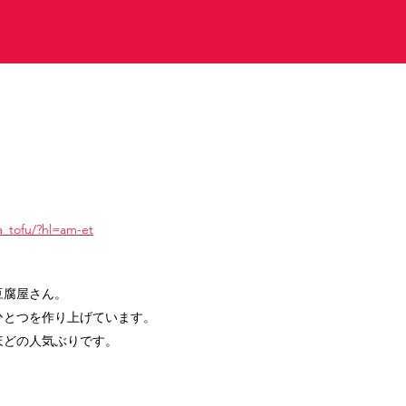
_tofu/?hl=am-et
豆腐屋さん。
ひとつを作り上げています。
ほどの人気ぶりです。