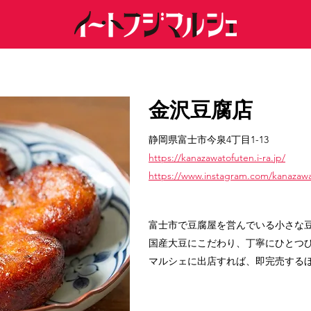
金沢豆腐店
静岡県富士市今泉4丁目1-13
https://kanazawatofuten.i-ra.jp/
https://www.instagram.com/kanazawa
富士市で豆腐屋を営んでいる小さな
国産大豆にこだわり、丁寧にひとつ
マルシェに出店すれば、即完売する