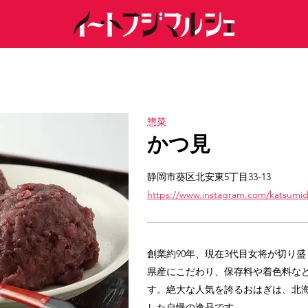
惣菜
かつ見
静岡市葵区北安東5丁目33-13
https://www.instagram.com/katsumid
創業約90年、現在3代目女将が切り
県産にこだわり、保存料や着色料な
す。絶大な人気を誇るおはぎは、北海
した自慢の逸品です。