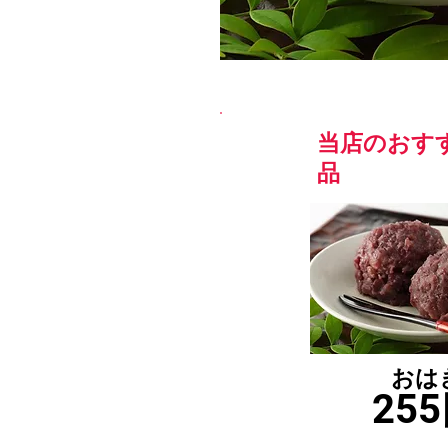
当店のおす
品
おは
25