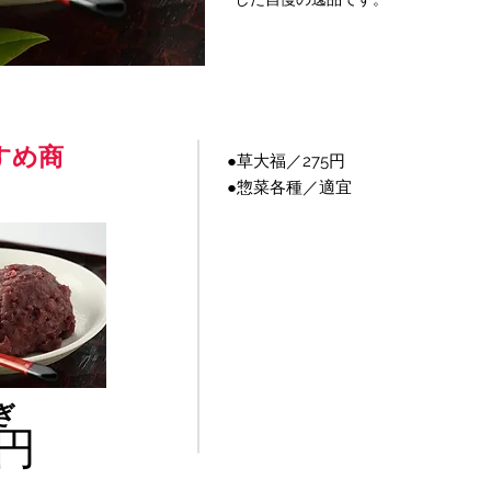
すめ商
●草大福／275円
●惣菜各種／適宜
ぎ
5円