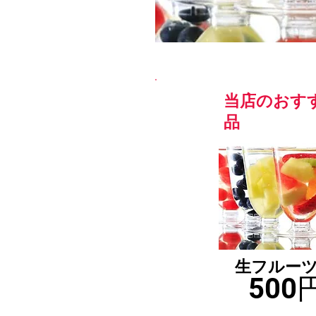
当店のおす
品
生フルー
500