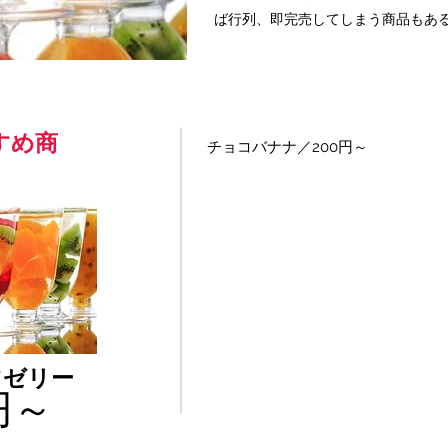
ば行列、即完売してしまう商品もあ
すめ商
チョコバナナ／200円～
ツゼリー
円～