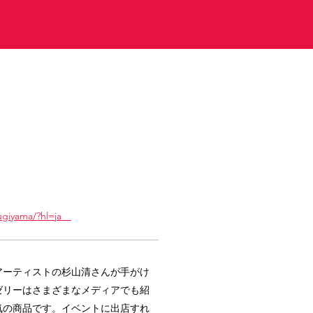
sugiyama/?hl=ja
アーティストの杉山清さんが手がけ
ゼリーはさまざまなメディアでも紹
気の商品です。イベントに出店すれ