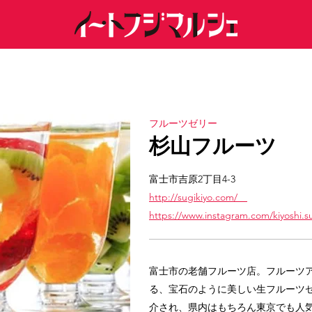
フルーツゼリー
杉山フルーツ
富士市吉原2丁目4-3
http://sugikiyo.com/
https://www.instagram.com/kiyoshi.
富士市の老舗フルーツ店。フルーツ
る、宝石のように美しい生フルーツ
介され、県内はもちろん東京でも人