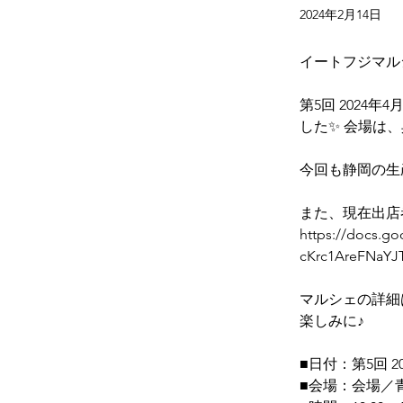
2024年2月14日
イートフジマル
第5回 2024
した✨ 会場は
今回も静岡の生
また、現在出店
https://docs.g
cKrc1AreFNaYJ
マルシェの詳細は
楽しみに♪ 
■日付：
第5回 
■会場：会場／青