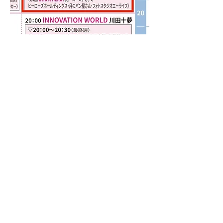
6月23日（金）放送
FM-Haro!（76.1MHz）
19:30〜20:00
https://www.fmharo.co.jp/podcast/
Previous
Next
eat FUJI事務局 [有限会社 Piese]
​〒420-0045 静岡市葵区天王町3-15 NEXUS天王町2F
お問い合わせ TEL:
054-260-5251