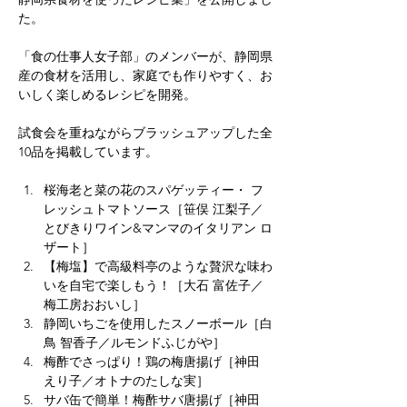
た。
「食の仕事人女子部」のメンバーが、静岡県
産の食材を活用し、家庭でも作りやすく、お
いしく楽しめるレシピを開発。
試食会を重ねながらブラッシュアップした全
10品を掲載しています。
桜海老と菜の花のスパゲッティー・ フ
レッシュトマトソース［笹俣 江梨子／
とびきりワイン&マンマのイタリアン ロ
ザート］
【梅塩】で高級料亭のような贅沢な味わ
いを自宅で楽しもう！［大石 富佐子／
梅工房おおいし］
静岡いちごを使用したスノーボール［白
鳥 智香子／ルモンドふじがや］
梅酢でさっぱり！鶏の梅唐揚げ［神田 
えり子／オトナのたしな実］
サバ缶で簡単！梅酢サバ唐揚げ［神田 