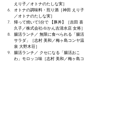
えり子／オトナのたしな実］
オトナの調味料・煎り酒［神田 えり子
／オトナのたしな実］
帰って焼いて5分で 【豚丼】［吉田 喜
久子／株式会社r8/かん吉清水店 女将］
腸活ランチ／ 無限に食べられる「腸活
サラダ」［志村 美和／梅ヶ島コンヤ温
泉 大野木荘］
腸活ランチ／ クセになる「腸活おこ
わ」モロッコ味［志村 美和／梅ヶ島コ
ンヤ温泉 大野木荘］
「紅ほっぺ」を 使用したマフィン［富
澤 香里／ABBA RESORTS IZU坐漁荘］
レシピには、食材の特徴や調理のポイントも
紹介しており、静岡ならではの旬の味わいを
楽しめる内容となっています。
ぜひ毎日の食卓やおもてなし料理にご活用く
ださい。
▼レシピページはこちら
Previous
Next