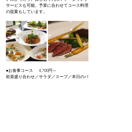
サービスも可能。予算に合わせてコース料理
の提案もしています。
●お食事コース     4,700円～
前菜盛り合わせ／サラダ／スープ／本日のパ
スタ／デザート／コーヒー　
※構成、内容は仕入れによって変わります。
メイン付きのコースは金額によってグレード
アップします。
住所：静岡市葵区両替町1－3－39　MA館B
－１
電話：054-260-5870