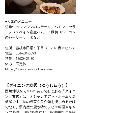
●人気のメニュー
短角牛のシンシンのステーキ／ハモン・セラ
ーノ（スペイン産生ハム）／厚切りベーコン
のシーザーサラダなど
住所：藤枝市田沼１丁目３−２６ 青木ビル3F
電話：054-631-5393
営業：18:00~23:30
休み：不定休
https://www.daidocobar.com/
【ダイニング友秀（ゆうしゅう）】
西焼津駅から400ｍ(徒歩6分)にある「ダイニ
ング友秀」は、オシャレでアットホームな居
酒屋です。旬の野菜や魚介類を楽しめるだけ
でなく、県内産の鹿や猪のジビエ料理やキャ
ンプ料理、BBQ料理など、個性的な味を提