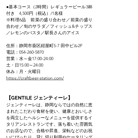
●基本コース（2時間）レギュラービール3杯
付き　4,500円（税込）/1名様
※料理6品　前菜の盛り合わせ／前菜の盛り
合わせ／旬のサラダ／フィッシュ&チップス
／レモンのパスタ／駅長さんのアイス
住所：静岡市葵区紺屋町5-7 田中ビル2F
電話：054-260-5870
営業：水～金17:00-24:00
土・日15:00～24:00
休み：月・火曜日
https://craftbeer-station.com/
【GENTILE ジェンティーレ】
ジェンティーレは、静岡ならではの自然に恵
まれたこだわり食材を使い、健康とおいしさ
を両立したヘルシーなメニューを提供するイ
タリアンレストランです。落ち着いた雰囲気
のお店なので、合格や昇進、栄転などのお祝
いにぴったり。貸し切り利用やケータリング