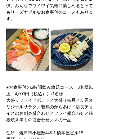
供。みんなでワイワイ気軽に楽しめるとって
もリーズナブルなお食事付のコースもありま
す。
●お食事付の2時間飲み放題コース　3名様以
上　4,000円（税込））/1名様
大盛りフライドボテト／大盛り枝豆／友秀オ
リジナルサラダ／若鶏のからあげ／店長チョ
イスのお刺身盛合わせ／フライ盛合わせ／鉄
板焼き串もの盛合わせ／〆の一品
住所：焼津市小屋敷448-1 橋本屋ビル1F