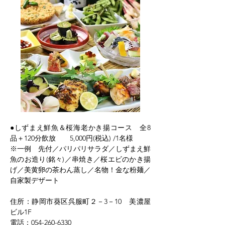
●しずまえ鮮魚＆桜海老かき揚コース　全8
品＋120分飲放　　5,000円(税込) /1名様
※一例　先付／パリパリサラダ／しずまえ鮮
魚のお造り(銘々)／串焼き／桜エビのかき揚
げ／美黄卵の茶わん蒸し／名物！金な粉麺／
自家製デザート
住所：静岡市葵区呉服町２－3－10　美濃屋
ビル1F
電話：054-260-6330