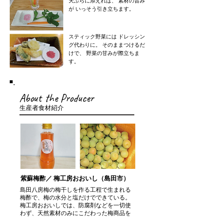
天ぷらに添えれば、 素材の旨み
が いっそう引き立ちます。
スティック野菜には ドレッシン
グ代わりに。 そのままつけるだ
けで、 野菜の甘みが際立ちま
す。
About the Producer
生産者食材紹介
紫蘇梅酢／ 梅工房おおいし（島田市）
島田八房梅の梅干しを作る工程で生まれる
梅酢で、梅の水分と塩だけでできている。
梅工房おおいしでは、防腐剤などを一切使
わず、天然素材のみにこだわった梅商品を