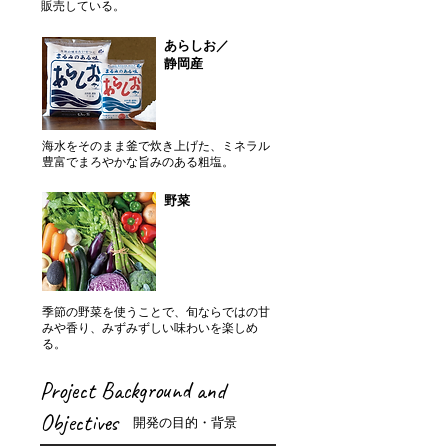
販売している。
あらしお／
静岡産
海水をそのまま釜で炊き上げた、ミネラル
豊富でまろやかな旨みのある粗塩。
野菜
季節の野菜を使うことで、旬ならではの甘
みや香り、みずみずしい味わいを楽しめ
る。
Project Background and
Objectives
開発の目的・背景