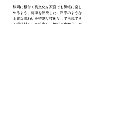
静岡に根付く梅文化を家庭でも気軽に楽し
めるよう、梅塩を開発した。料亭のような
上質な味わいを特別な技術なしで再現でき
る調味料として提案し、地域の食文化への
関心を高めることを目指している。梅干し
製造で生まれる梅酢を活用することで、食
品ロス削減や資源循環にも貢献する。さら
に、梅塩を使った具体的なメニューを紹介
することで、家庭の食卓に自然と取り入れ
られ、日常的に使われる調味料としての定
着を狙っている。
メニュー開発者の紹介
大石 富佐子
梅工房おおいし
岐阜県高山市生まれ、高山市育ち。
結婚を機に静岡県島田市へ移住。