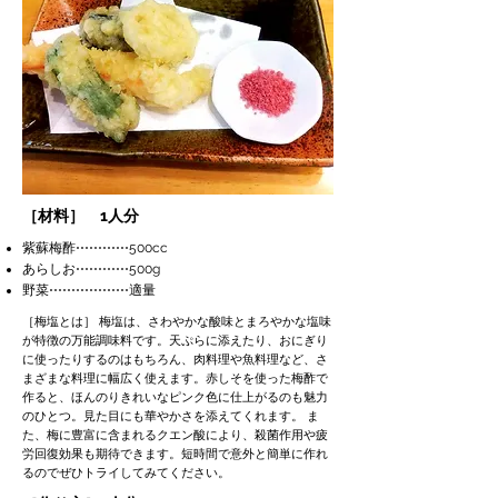
［材料］ 1人分
紫蘇梅酢⋯⋯⋯⋯500cc
あらしお⋯
⋯
⋯
⋯500g
野菜⋯
⋯⋯⋯⋯⋯適量
［梅塩とは］ 梅塩は、さわやかな酸味とまろやかな塩味
が特徴の万能調味料です。天ぷらに添えたり、おにぎり
に使ったりするのはもちろん、肉料理や魚料理など、さ
まざまな料理に幅広く使えます。赤しそを使った梅酢で
作ると、ほんのりきれいなピンク色に仕上がるのも魅力
のひとつ。見た目にも華やかさを添えてくれます。 ま
た、梅に豊富に含まれるクエン酸により、殺菌作用や疲
労回復効果も期待できます。短時間で意外と簡単に作れ
るのでぜひトライしてみてください。