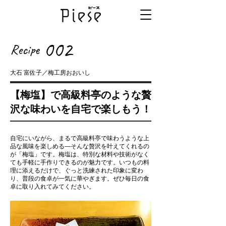
002
Recipe
大石 富佐子／梅工房おおいし
【梅塩】で高級料亭のような贅
沢な味わいを自宅で楽しもう！
自宅にいながら、まるで高級料亭で味わうような上
品な風味を楽しめる―そんな贅沢を叶えてくれるの
が「梅塩」です。梅塩は、特別な材料や技術がなく
ても手軽に手作りできるのが魅力です。いつもの料
理に添えるだけで、ぐっと洗練された印象に変わ
り、普段の食卓が一気に華やぎます。ぜひ毎日の食
卓に取り入れてみてください。