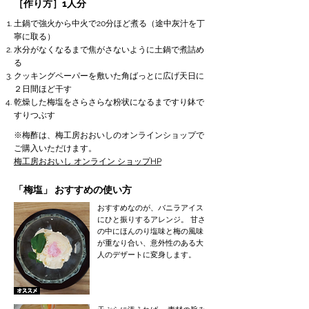
［作り方］1人分
土鍋で強火から中火で20分ほど煮る（途中灰汁を丁
寧に取る）
水分がなくなるまで焦がさないように土鍋で煮詰め
る
クッキングペーパーを敷いた角ばっとに広げ天日に
２日間ほど干す
乾燥した梅塩をさらさらな粉状になるまですり鉢で
すりつぶす
※梅酢は、梅工房おおいしのオンラインショップで
ご購入いただけます。
梅工房おおいし オンライン ショップHP
「梅塩」 おすすめの使い方
おすすめなのが、バニラアイス
にひと振りするアレンジ。 甘さ
の中にほんのり塩味と梅の風味
が重なり合い、意外性のある大
人のデザートに変身します。