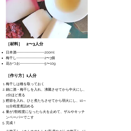
［材料］ 2〜3人分
日本酒⋯⋯⋯⋯⋯⋯⋯⋯200ml
梅干し⋯
⋯
⋯
⋯
⋯
⋯
⋯
⋯2〜3個
花かつお⋯⋯⋯⋯⋯⋯⋯5〜10g
［作り方］1人分
梅干しは種を取っておく
鍋に酒・梅干しを入れ、沸騰させてから中火にし、
2分ほど煮る
鰹節を入れ、ひと煮たちさせてから弱火にし、10～
15分程度煮詰める
量が7割程度になったら火を止めて、ザルやキッチ
ンペーパーでこす
完成！