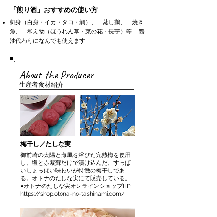
「煎り酒」おすすめの使い方
刺身（白身・イカ・タコ・鯛）、 蒸し鶏、 焼き
魚、 和え物（ほうれん草・菜の花・長芋）等 醤
油代わりになんでも使えます
About the Producer
生産者食材紹介
梅干し／たしな実
御前崎の太陽と海風を浴びた完熟梅を使用
し、塩と赤紫蘇だけで漬け込んだ、すっぱ
いしょっぱい味わいが特徴の梅干しであ
る。オトナのたしな実にて販売している。
●オトナのたしな実オンラインショップHP
https://shop.otona-no-tashinami.com/