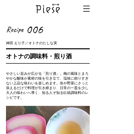
006
Recipe
神田 えり子／オトナのたしな実
オトナの調味料・煎り酒
やさしい旨みが広がる「煎り酒」。梅の風味とまろ
やかな酸味が素材の味を引き立て、塩味に頼りすぎ
ない上品な味わいを楽しめます。魚や野菜にさっと
添えるだけで料理が引き締まり、日常の一皿を少し
大人の味わいへ導く、知る人ぞ知る伝統調味料のレ
シピです。