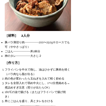
［材料］ 2人分
豚バラ薄切り肉⋯⋯⋯⋯⋯200〜250g
※ロースでも
可（ややさっぱり）
ごはん⋯
⋯
⋯
⋯⋯⋯丼2杯分
神のタレ⋯
⋯
⋯
⋯
⋯大さじ２
［作り方］
フライパンを中火で熱し、油はひかずに豚肉を焼く
（バラ肉なら脂が出る）
肉の色が変わったら玉ねぎを入れて軽く炒める
タレを全部入れて弱め中火にし、1〜2分煮絡める→
煮詰めすぎ注意（照りが出たらOK）
180℃の油で揚げる（またはフライパンで揚げ焼
き）
丼にごはんを盛り、具とタレをかける