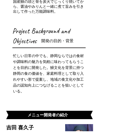
国産鰻の頭と骨を炭火でじっくり焼いてか
ら、醤油やみりんと一緒に煮て旨みを引き
出して作った万能調味料。
Project Background and
Objectives
開発の目的・背景
忙しい日常の中でも、静岡ならではの食材
や調味料の魅力を気軽に味わってもらうこ
とを目的に開発した。鰻文化を背景に持つ
静岡の食の価値を、家庭料理として取り入
れやすい形で提案し、地域の食文化や加工
品の認知向上につなげることを狙いとして
いる。
メニュー開発者の紹介
吉田 喜久子
株式会社r8/かん吉清水店 女将