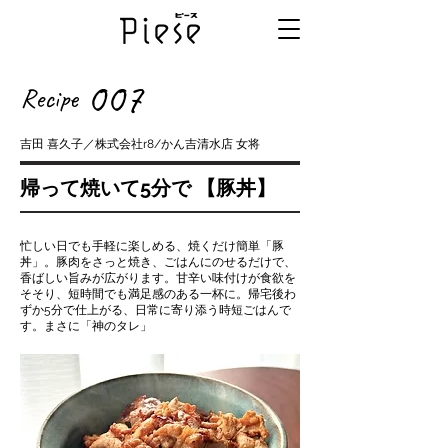
007
Recipe
吉田 喜久子／株式会社r8/かん吉清水店 女将
帰って焼いて5分で 【豚丼】
忙しい日でも手軽に楽しめる、焼くだけ簡単「豚
丼」。豚肉をさっと焼き、ごはんにのせるだけで、
香ばしい旨みが広がります。甘辛い味付けが食欲を
そそり、短時間でも満足感のある一杯に。帰宅後わ
ずか5分で仕上がる、日常に寄り添う時短ごはんで
す。まさに「神のタレ」