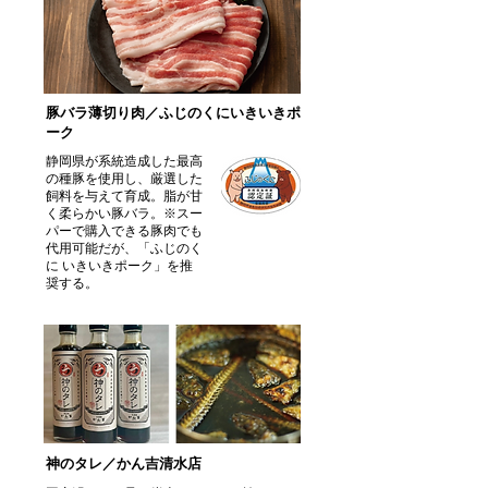
豚バラ薄切り肉／ふじのくにいきいきポ
ーク
静岡県が系統造成した最高
の種豚を使用し、厳選した
飼料を与えて育成。脂が甘
く柔らかい豚バラ。※スー
パーで購入できる豚肉でも
代用可能だが、「ふじのく
に いきいきポーク」を推
奨する。
神のタレ／かん吉清水店